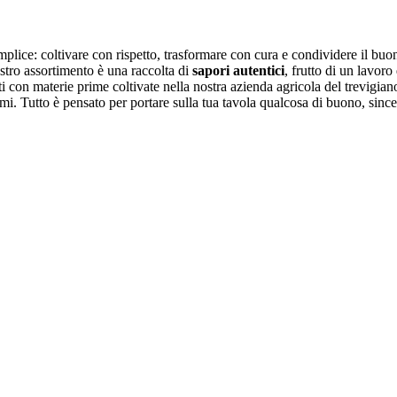
plice: coltivare con rispetto, trasformare con cura e condividere il buon
ostro assortimento è una raccolta di
sapori autentici
, frutto di un lavor
ati con materie prime coltivate nella nostra azienda agricola del trevigian
ami. Tutto è pensato per portare sulla tua tavola qualcosa di buono, sincer