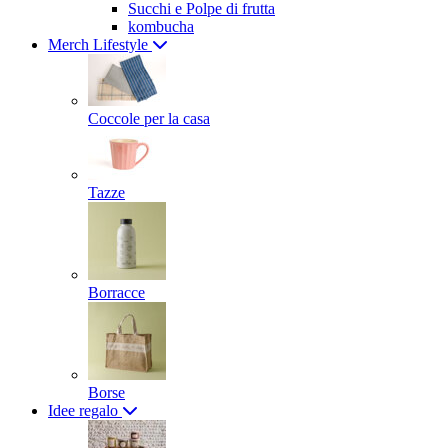
Succhi e Polpe di frutta
kombucha
Merch Lifestyle
Coccole per la casa
Tazze
Borracce
Borse
Idee regalo