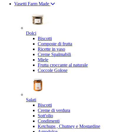
Vasetti Farm Made
Dolci
Biscotti
Composte di frutta
Ricette in vaso
Creme Spalmabili
Miele
Frutta croccante al naturale
Coccole Golose
Salati
Biscotti
Creme di verdura
Sott'olio
Condimenti
Ketchups , Chutney e Mostardine
Agrodolce