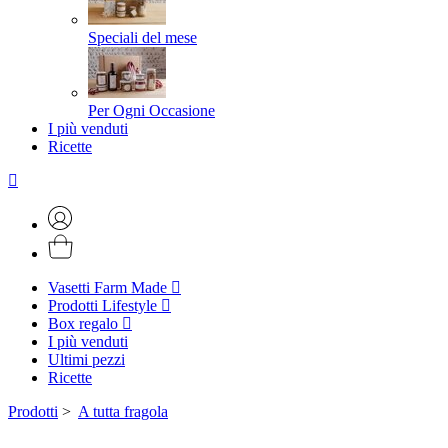
Speciali del mese
Per Ogni Occasione
I più venduti
Ricette
Vasetti Farm Made
Prodotti Lifestyle
Box regalo
I più venduti
Ultimi pezzi
Ricette
Prodotti
>
A tutta fragola