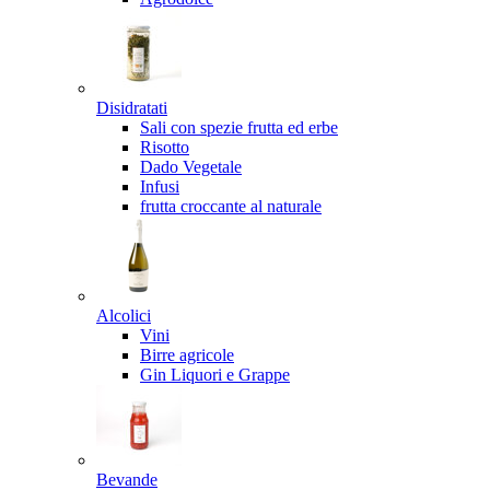
Disidratati
Sali con spezie frutta ed erbe
Risotto
Dado Vegetale
Infusi
frutta croccante al naturale
Alcolici
Vini
Birre agricole
Gin Liquori e Grappe
Bevande