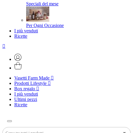
Speciali del mese
Per Ogni Occasione
I più venduti
Ricette
Vasetti Farm Made
Prodotti Lifestyle
Box regalo
I più venduti
Ultimi pezzi
Ricette