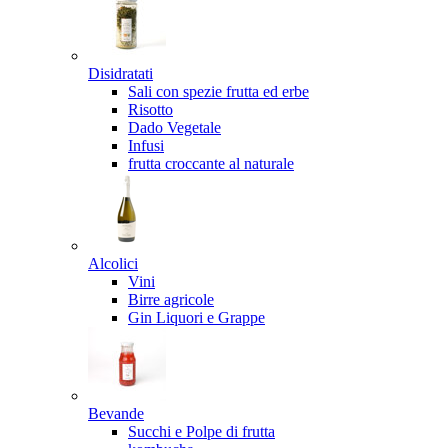
Disidratati
Sali con spezie frutta ed erbe
Risotto
Dado Vegetale
Infusi
frutta croccante al naturale
Alcolici
Vini
Birre agricole
Gin Liquori e Grappe
Bevande
Succhi e Polpe di frutta