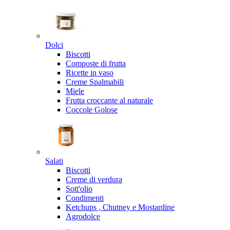
Dolci
Biscotti
Composte di frutta
Ricette in vaso
Creme Spalmabili
Miele
Frutta croccante al naturale
Coccole Golose
Salati
Biscotti
Creme di verdura
Sott'olio
Condimenti
Ketchups , Chutney e Mostardine
Agrodolce