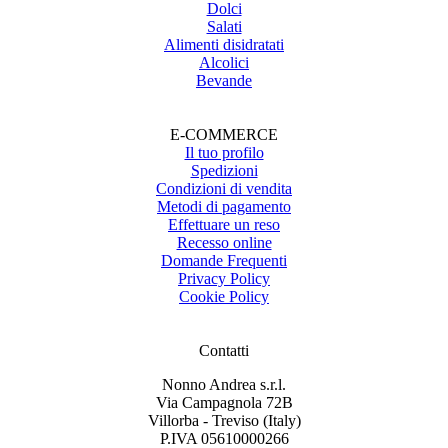
Dolci
Salati
Alimenti disidratati
Alcolici
Bevande
E-COMMERCE
Il tuo profilo
Spedizioni
Condizioni di vendita
Metodi di pagamento
Effettuare un reso
Recesso online
Domande Frequenti
Privacy Policy
Cookie Policy
Contatti
Nonno Andrea s.r.l.
Via Campagnola 72B
Villorba - Treviso (Italy)
P.IVA 05610000266