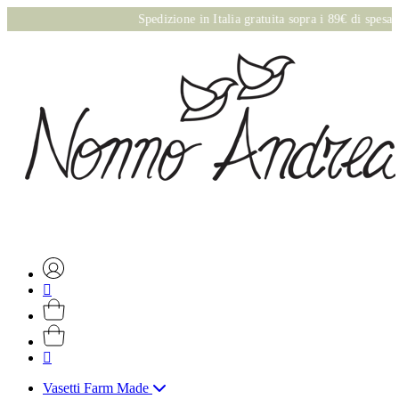
Spedizione in Italia gratuita sopra i 89€ di spesa onli
Vasetti Farm Made