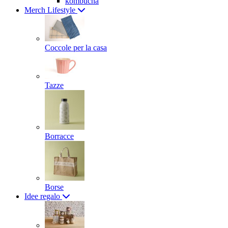
kombucha
Merch Lifestyle
Coccole per la casa
Tazze
Borracce
Borse
Idee regalo