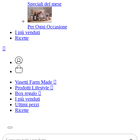
Speciali del mese
Per Ogni Occasione
I più venduti
Ricette
Vasetti Farm Made
Prodotti Lifestyle
Box regalo
I più venduti
Ultimi pezzi
Ricette