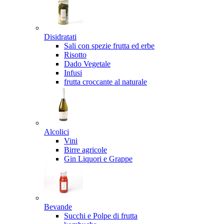
Disidratati
Sali con spezie frutta ed erbe
Risotto
Dado Vegetale
Infusi
frutta croccante al naturale
Alcolici
Vini
Birre agricole
Gin Liquori e Grappe
Bevande
Succhi e Polpe di frutta