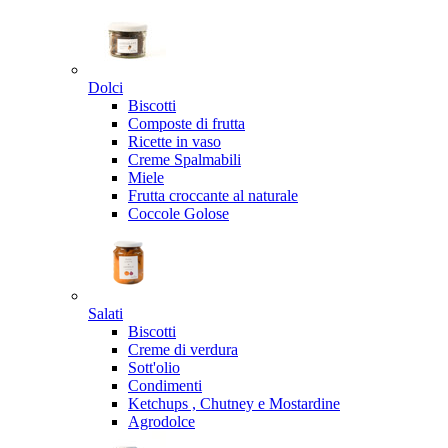
Dolci
Biscotti
Composte di frutta
Ricette in vaso
Creme Spalmabili
Miele
Frutta croccante al naturale
Coccole Golose
Salati
Biscotti
Creme di verdura
Sott'olio
Condimenti
Ketchups , Chutney e Mostardine
Agrodolce