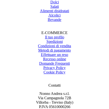
Dolci
Salati
Alimenti disidratati
Alcolici
Bevande
E-COMMERCE
Il tuo profilo
Spedizioni
Condizioni di vendita
Metodi di pagamento
Effettuare un reso
Recesso online
Domande Frequenti
Privacy Policy
Cookie Policy
Contatti
Nonno Andrea s.r.l.
Via Campagnola 72B
Villorba - Treviso (Italy)
P.IVA 05610000266