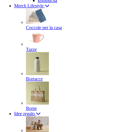
kombucha
Merch Lifestyle
Coccole per la casa
Tazze
Borracce
Borse
Idee regalo