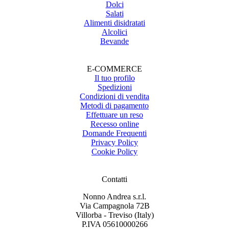
Dolci
Salati
Alimenti disidratati
Alcolici
Bevande
E-COMMERCE
Il tuo profilo
Spedizioni
Condizioni di vendita
Metodi di pagamento
Effettuare un reso
Recesso online
Domande Frequenti
Privacy Policy
Cookie Policy
Contatti
Nonno Andrea s.r.l.
Via Campagnola 72B
Villorba - Treviso (Italy)
P.IVA 05610000266