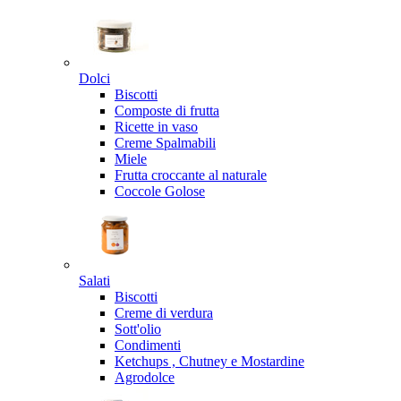
Dolci
Biscotti
Composte di frutta
Ricette in vaso
Creme Spalmabili
Miele
Frutta croccante al naturale
Coccole Golose
Salati
Biscotti
Creme di verdura
Sott'olio
Condimenti
Ketchups , Chutney e Mostardine
Agrodolce