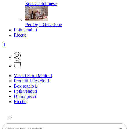
Speciali del mese
Per Ogni Occasione
I più venduti
Ricette
Vasetti Farm Made
Prodotti Lifestyle
Box regalo
I più venduti
Ultimi pezzi
Ricette