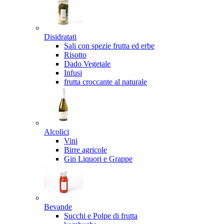
Disidratati
Sali con spezie frutta ed erbe
Risotto
Dado Vegetale
Infusi
frutta croccante al naturale
Alcolici
Vini
Birre agricole
Gin Liquori e Grappe
Bevande
Succhi e Polpe di frutta