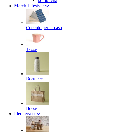
kombucha
Merch Lifestyle
Coccole per la casa
Tazze
Borracce
Borse
Idee regalo