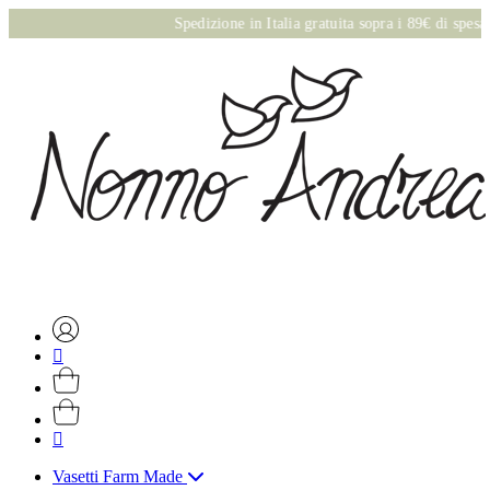
Spedizione in Italia gratuita sopra i 89€ di spesa onli
Vasetti Farm Made