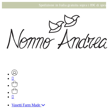
Spedizione in Italia gratuita sopra i 89€ di spesa onli
Vasetti Farm Made