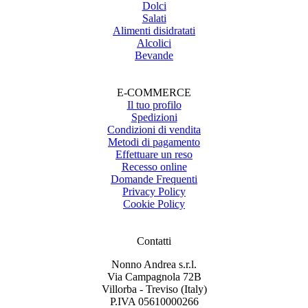
Dolci
Salati
Alimenti disidratati
Alcolici
Bevande
E-COMMERCE
Il tuo profilo
Spedizioni
Condizioni di vendita
Metodi di pagamento
Effettuare un reso
Recesso online
Domande Frequenti
Privacy Policy
Cookie Policy
Contatti
Nonno Andrea s.r.l.
Via Campagnola 72B
Villorba - Treviso (Italy)
P.IVA 05610000266