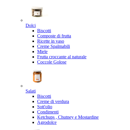
Dolci
Biscotti
Composte di frutta
Ricette in vaso
Creme Spalmabili
Miele
Frutta croccante al naturale
Coccole Golose
Salati
Biscotti
Creme di verdura
Sott'olio
Condimenti
Ketchups , Chutney e Mostardine
Agrodolce