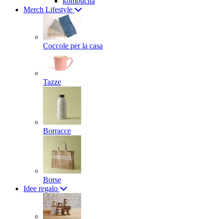
kombucha
Merch Lifestyle
Coccole per la casa
Tazze
Borracce
Borse
Idee regalo