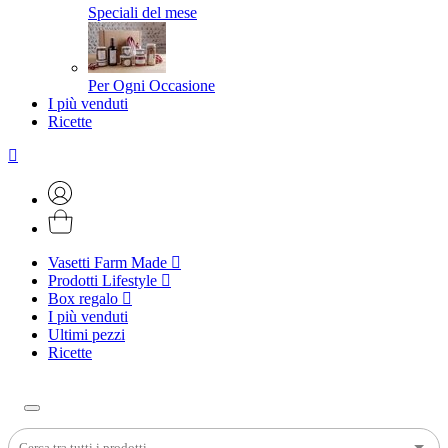
Speciali del mese
Per Ogni Occasione
I più venduti
Ricette
Vasetti Farm Made
Prodotti Lifestyle
Box regalo
I più venduti
Ultimi pezzi
Ricette