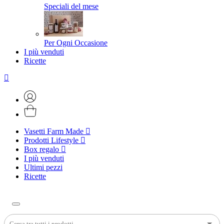
Speciali del mese
Per Ogni Occasione
I più venduti
Ricette
Vasetti Farm Made
Prodotti Lifestyle
Box regalo
I più venduti
Ultimi pezzi
Ricette