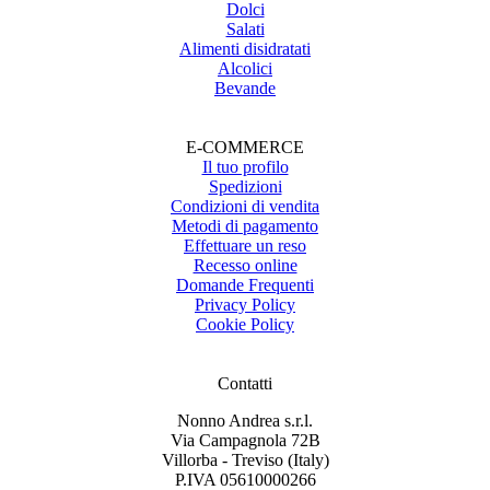
Dolci
Salati
Alimenti disidratati
Alcolici
Bevande
E-COMMERCE
Il tuo profilo
Spedizioni
Condizioni di vendita
Metodi di pagamento
Effettuare un reso
Recesso online
Domande Frequenti
Privacy Policy
Cookie Policy
Contatti
Nonno Andrea s.r.l.
Via Campagnola 72B
Villorba - Treviso (Italy)
P.IVA 05610000266