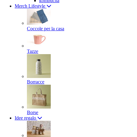
kombucha
Merch Lifestyle
Coccole per la casa
Tazze
Borracce
Borse
Idee regalo