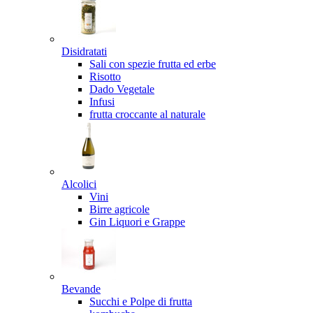
Disidratati
Sali con spezie frutta ed erbe
Risotto
Dado Vegetale
Infusi
frutta croccante al naturale
Alcolici
Vini
Birre agricole
Gin Liquori e Grappe
Bevande
Succhi e Polpe di frutta