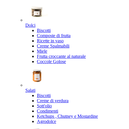
Dolci
Biscotti
Composte di frutta
Ricette in vaso
Creme Spalmabili
Miele
Frutta croccante al naturale
Coccole Golose
Salati
Biscotti
Creme di verdura
Sott'olio
Condimenti
Ketchups , Chutney e Mostardine
Agrodolce