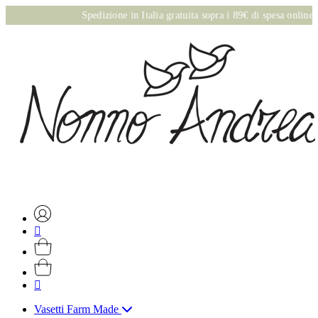
Spedizione in Italia gratuita sopra i 89€ di spesa online
Vasetti Farm Made