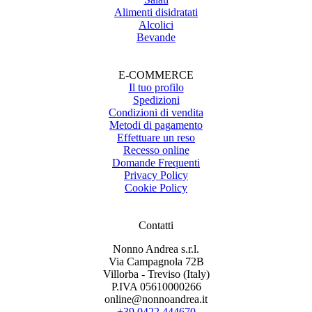
Alimenti disidratati
Alcolici
Bevande
E-COMMERCE
Il tuo profilo
Spedizioni
Condizioni di vendita
Metodi di pagamento
Effettuare un reso
Recesso online
Domande Frequenti
Privacy Policy
Cookie Policy
Contatti
Nonno Andrea s.r.l.
Via Campagnola 72B
Villorba - Treviso (Italy)
P.IVA 05610000266
online@nonnoandrea.it
+39 0422 444670