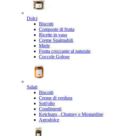
Dolci
Biscotti
Composte di frutta
Ricette in vaso
Creme Spalmabili
Miele
Frutta croccante al naturale
Coccole Golose
Salati
Biscotti
Creme di verdura
Sott'olio
Condimenti
Ketchups , Chutney e Mostardine
Agrodolce