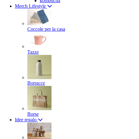
kombucha
Merch Lifestyle
Coccole per la casa
Tazze
Borracce
Borse
Idee regalo