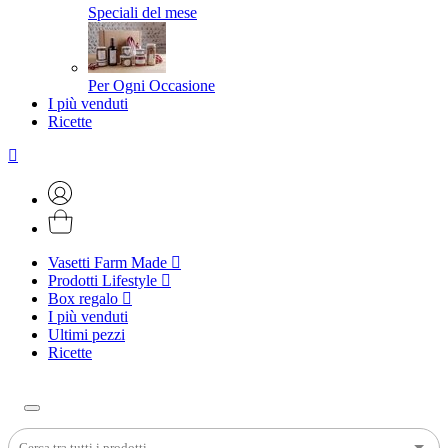
Speciali del mese
Per Ogni Occasione
I più venduti
Ricette
Vasetti Farm Made
Prodotti Lifestyle
Box regalo
I più venduti
Ultimi pezzi
Ricette