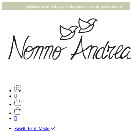
Spedizione in Italia gratuita sopra i 89€ di spesa online
Vasetti Farm Made