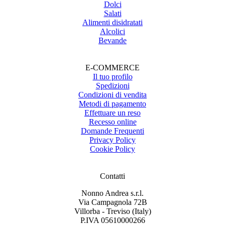
Dolci
Salati
Alimenti disidratati
Alcolici
Bevande
E-COMMERCE
Il tuo profilo
Spedizioni
Condizioni di vendita
Metodi di pagamento
Effettuare un reso
Recesso online
Domande Frequenti
Privacy Policy
Cookie Policy
Contatti
Nonno Andrea s.r.l.
Via Campagnola 72B
Villorba - Treviso (Italy)
P.IVA 05610000266