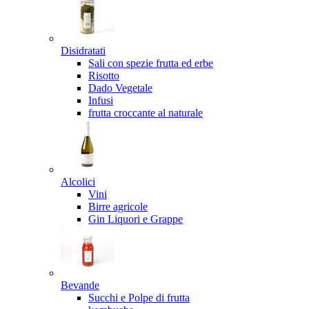
Disidratati
Sali con spezie frutta ed erbe
Risotto
Dado Vegetale
Infusi
frutta croccante al naturale
Alcolici
Vini
Birre agricole
Gin Liquori e Grappe
Bevande
Succhi e Polpe di frutta