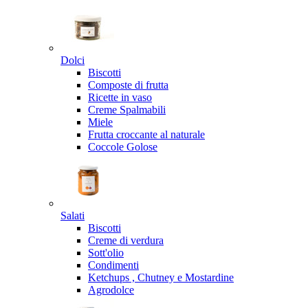
Dolci
Biscotti
Composte di frutta
Ricette in vaso
Creme Spalmabili
Miele
Frutta croccante al naturale
Coccole Golose
Salati
Biscotti
Creme di verdura
Sott'olio
Condimenti
Ketchups , Chutney e Mostardine
Agrodolce