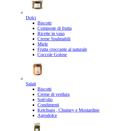
Dolci
Biscotti
Composte di frutta
Ricette in vaso
Creme Spalmabili
Miele
Frutta croccante al naturale
Coccole Golose
Salati
Biscotti
Creme di verdura
Sott'olio
Condimenti
Ketchups , Chutney e Mostardine
Agrodolce