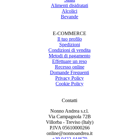
Alimenti disidratati
Alcolici
Bevande
E-COMMERCE
Il tuo profilo
Spedizioni
Condizioni di vendita
Metodi di pagamento
Effettuare un reso
Recesso online
Domande Frequenti
Privacy Policy
Cookie Policy
Contatti
Nonno Andrea s.r.l.
Via Campagnola 72B
Villorba - Treviso (Italy)
P.IVA 05610000266
online@nonnoandrea.it
+39 0422 444670