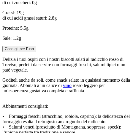
di cui zuccheri: 0g
Grassi: 19g
di cui acidi grassi saturi: 2.8g
Proteine: 5.5g
Sale: 1.2g
Consigli per l'uso
Delizia i tuoi ospiti con i nostri biscotti salati al radicchio rosso di
Treviso, perfetti da servire con formaggi freschi, salumi tipici o un
paté vegetale.
Goditeli anche da soli, come snack salato in qualsiasi momento della
giornata. Abbinali a un calice di
vino
rosso leggero per
un’esperienza gustativa completa e raffinata.
Abbinamenti consigliati:
• Formaggi freschi (stracchino, robiola, caprino): la delicatezza del
formaggio esalta il retrogusto amarognolo del radicchio.
• Salumi veneti (prosciutto di Montagnana, soppressa, speck):
l’unione perfetta tra tradizione e sapore.