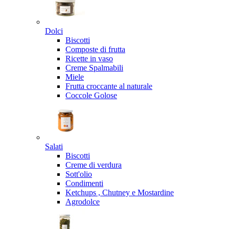
Dolci
Biscotti
Composte di frutta
Ricette in vaso
Creme Spalmabili
Miele
Frutta croccante al naturale
Coccole Golose
Salati
Biscotti
Creme di verdura
Sott'olio
Condimenti
Ketchups , Chutney e Mostardine
Agrodolce