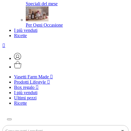
Speciali del mese
Per Ogni Occasione
I più venduti
Ricette
Vasetti Farm Made
Prodotti Lifestyle
Box regalo
I più venduti
Ultimi pezzi
Ricette