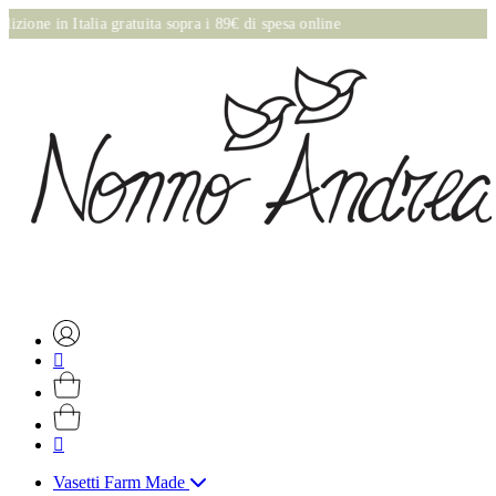
a sopra i 89€ di spesa online
Vasetti Farm Made