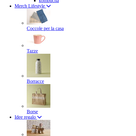
kombucha
Merch Lifestyle
Coccole per la casa
Tazze
Borracce
Borse
Idee regalo