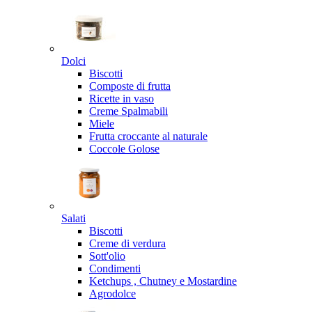
Dolci
Biscotti
Composte di frutta
Ricette in vaso
Creme Spalmabili
Miele
Frutta croccante al naturale
Coccole Golose
Salati
Biscotti
Creme di verdura
Sott'olio
Condimenti
Ketchups , Chutney e Mostardine
Agrodolce