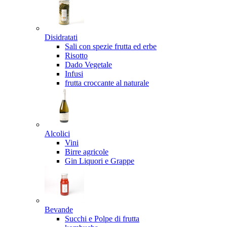
Disidratati
Sali con spezie frutta ed erbe
Risotto
Dado Vegetale
Infusi
frutta croccante al naturale
Alcolici
Vini
Birre agricole
Gin Liquori e Grappe
Bevande
Succhi e Polpe di frutta