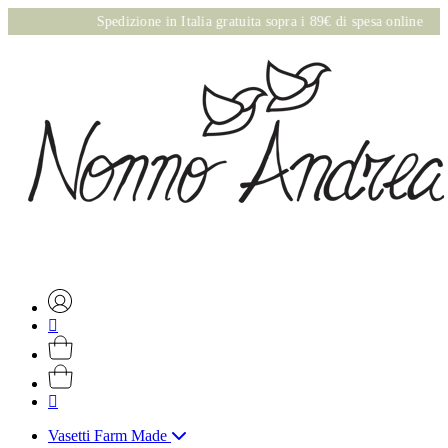
Spedizione in Italia gratuita sopra i 89€ di spesa online
Vasetti Farm Made