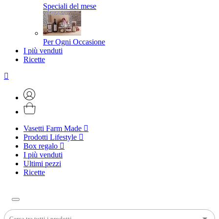
Speciali del mese
Per Ogni Occasione
I più venduti
Ricette
Vasetti Farm Made
Prodotti Lifestyle
Box regalo
I più venduti
Ultimi pezzi
Ricette