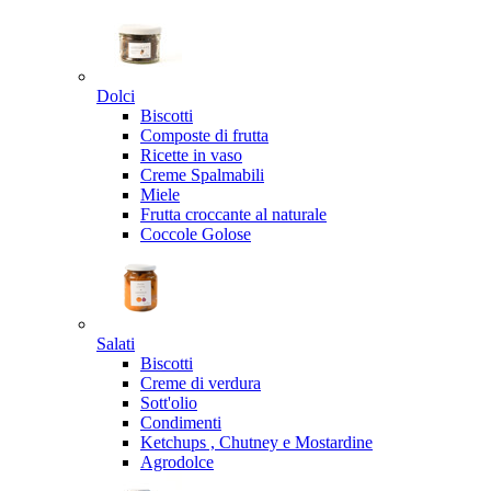
Dolci
Biscotti
Composte di frutta
Ricette in vaso
Creme Spalmabili
Miele
Frutta croccante al naturale
Coccole Golose
Salati
Biscotti
Creme di verdura
Sott'olio
Condimenti
Ketchups , Chutney e Mostardine
Agrodolce