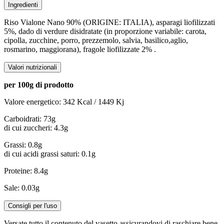
Ingredienti
Riso Vialone Nano 90% (ORIGINE: ITALIA), asparagi liofilizzati
5%, dado di verdure disidratate (in proporzione variabile: carota,
cipolla, zucchine, porro, prezzemolo, salvia, basilico,aglio,
rosmarino, maggiorana), fragole liofilizzate 2% .
Valori nutrizionali
per 100g di prodotto
Valore energetico: 342 Kcal / 1449 Kj
Carboidrati: 73g
di cui zuccheri: 4.3g
Grassi: 0.8g
di cui acidi grassi saturi: 0.1g
Proteine: 8.4g
Sale: 0.03g
Consigli per l'uso
Versate tutto il contenuto del vasetto assicurandovi di raschiare bene