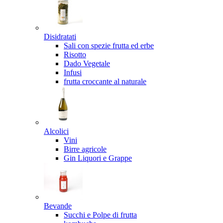
Disidratati
Sali con spezie frutta ed erbe
Risotto
Dado Vegetale
Infusi
frutta croccante al naturale
Alcolici
Vini
Birre agricole
Gin Liquori e Grappe
Bevande
Succhi e Polpe di frutta