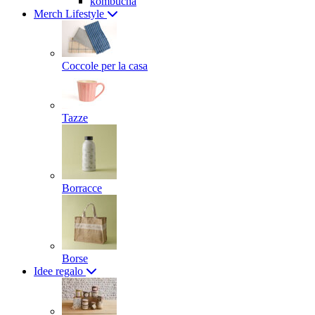
kombucha
Merch Lifestyle
Coccole per la casa
Tazze
Borracce
Borse
Idee regalo