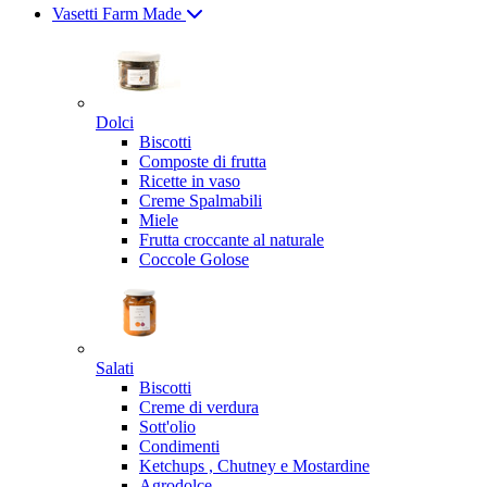
Vasetti Farm Made
Dolci
Biscotti
Composte di frutta
Ricette in vaso
Creme Spalmabili
Miele
Frutta croccante al naturale
Coccole Golose
Salati
Biscotti
Creme di verdura
Sott'olio
Condimenti
Ketchups , Chutney e Mostardine
Agrodolce