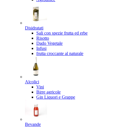
Disidratati
Sali con spezie frutta ed erbe
Risotto
Dado Vegetale
Infusi
frutta croccante al naturale
Alcolici
Vini
Birre agricole
Gin Liquori e Grappe
Bevande