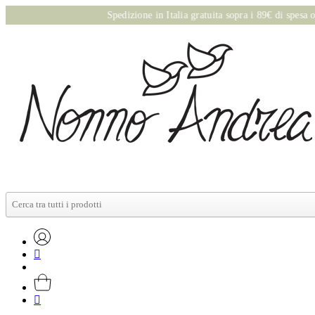
Spedizione in Italia gratuita sopra i 89€ di spesa online