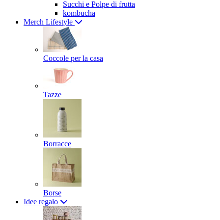
Succhi e Polpe di frutta
kombucha
Merch Lifestyle
Coccole per la casa
Tazze
Borracce
Borse
Idee regalo