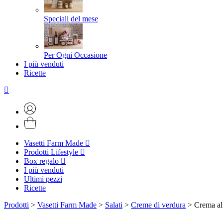
Speciali del mese
Per Ogni Occasione
I più venduti
Ricette
Vasetti Farm Made
Prodotti Lifestyle
Box regalo
I più venduti
Ultimi pezzi
Ricette
Prodotti
>
Vasetti Farm Made
>
Salati
>
Creme di verdura
>
Crema al 