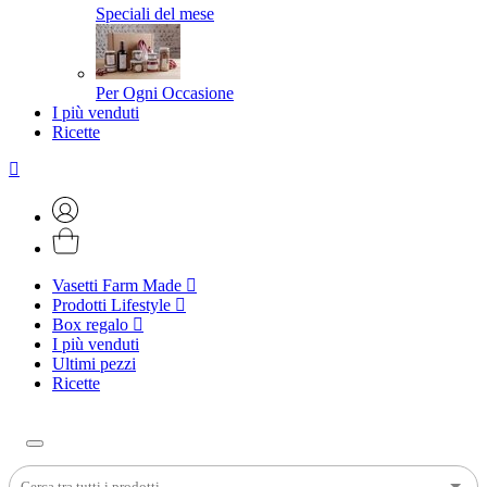
Speciali del mese
Per Ogni Occasione
I più venduti
Ricette
Vasetti Farm Made
Prodotti Lifestyle
Box regalo
I più venduti
Ultimi pezzi
Ricette