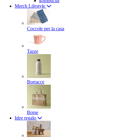
kombucha
Merch Lifestyle
Coccole per la casa
Tazze
Borracce
Borse
Idee regalo