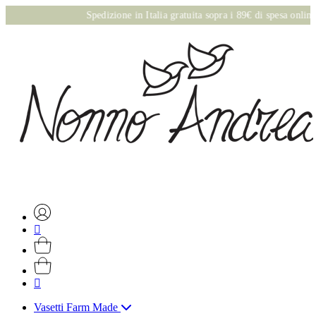
Spedizione in Italia gratuita sopra i 89€ di spesa online
Vasetti Farm Made