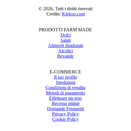
© 2026, Tutti i diritti riservati
Credits:
Klekoo.com
PRODOTTI FARM MADE
Dolci
Salati
Alimenti disidratati
Alcolici
Bevande
E-COMMERCE
Il tuo profilo
Spedizioni
Condizioni di vendita
Metodi di pagamento
Effettuare un reso
Recesso online
Domande Frequenti
Privacy Policy
Cookie Policy