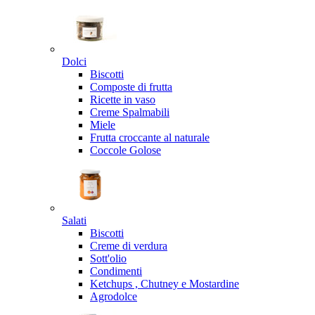
Dolci
Biscotti
Composte di frutta
Ricette in vaso
Creme Spalmabili
Miele
Frutta croccante al naturale
Coccole Golose
Salati
Biscotti
Creme di verdura
Sott'olio
Condimenti
Ketchups , Chutney e Mostardine
Agrodolce