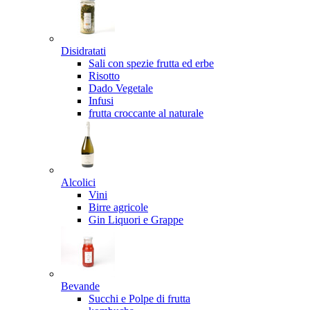
Disidratati
Sali con spezie frutta ed erbe
Risotto
Dado Vegetale
Infusi
frutta croccante al naturale
Alcolici
Vini
Birre agricole
Gin Liquori e Grappe
Bevande
Succhi e Polpe di frutta