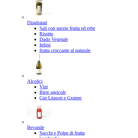
Disidratati
Sali con spezie frutta ed erbe
Risotto
Dado Vegetale
Infusi
frutta croccante al naturale
Alcolici
Vini
Birre agricole
Gin Liquori e Grappe
Bevande
Succhi e Polpe di frutta