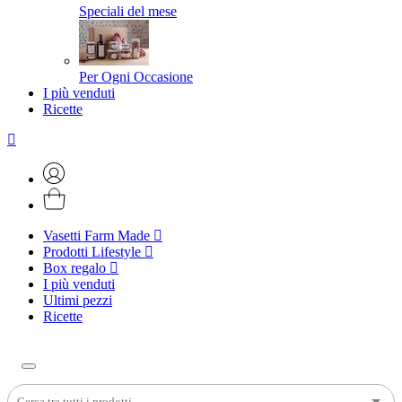
Speciali del mese
Per Ogni Occasione
I più venduti
Ricette
Vasetti Farm Made
Prodotti Lifestyle
Box regalo
I più venduti
Ultimi pezzi
Ricette