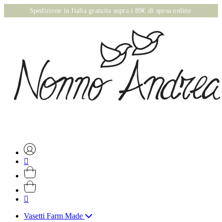
Spedizione in Italia gratuita sopra i 89€ di spesa online
Vasetti Farm Made