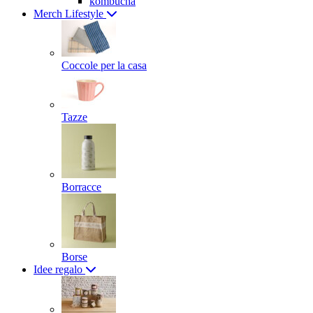
kombucha
Merch Lifestyle
Coccole per la casa
Tazze
Borracce
Borse
Idee regalo