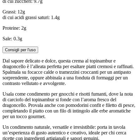
di cui zuccheri: 9.7g
Grassi: 12g
di cui acidi grassi saturi: 1.4g
Proteine: 2g
Sale: 0.3g
Consigli per l'uso
Dal sapore delicato e dolce, questa crema al topinambur e
dragoncello è l’alleata perfetta per esaltare piatti cremosi e raffinati.
Spalmala su focacce calde o tramezzini croccanti per un antipasto
sorprendente, oppure abbinala a una fonduta di formaggi per un
contrasto vellutato e avvolgente.
Usala come condimento per gnocchi e risotti fumanti, dove la nota
di carciofo del topinambur si fonde con l’aroma fresco del
dragoncello. Provala anche con pomodorini confit e filetto di pesce,
completando il piatto con un filo di intingolo alle erbe aromatiche
per un tocco gourmet.
Un condimento naturale, versatile e irresistibile: porta in tavola
un’esperienza di gusto autentico e creativo, ideale per chi cerca
ricette con ingredienti artigianali e sapori genuini.