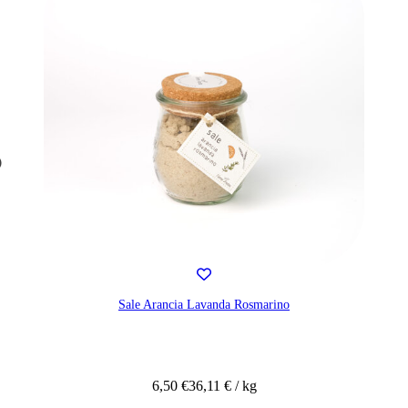
Sacchetto Biscotti al farro e nocciole
8,20 €
32,80 € / kg